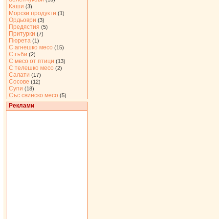
Каши
(3)
Морски продукти
(1)
Ордьоври
(3)
Предястия
(5)
Притурки
(7)
Пюрета
(1)
С агнешко месо
(15)
С гъби
(2)
С месо от птици
(13)
С телешко месо
(2)
Салати
(17)
Сосове
(12)
Супи
(18)
Със свинско месо
(5)
Реклами