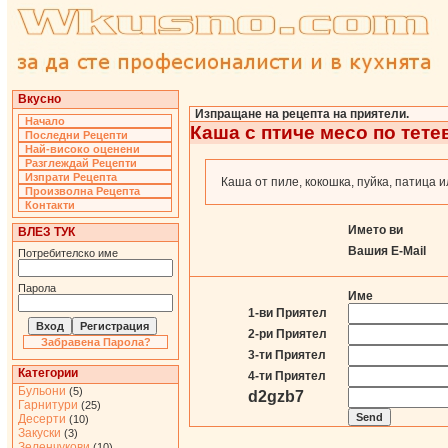
Вкусно
Изпращане на рецепта на приятели.
Начало
Каша с птиче месо по тете
Последни Рецепти
Най-високо оценени
Разглеждай Рецепти
Изпрати Рецепта
Каша от пиле, кокошка, пуйка, патица и
Произволна Рецепта
Контакти
Името ви
ВЛЕЗ ТУК
Вашия E-Mail
Потребителско име
Парола
Име
1-ви Приятел
2-ри Приятел
Забравена Парола?
3-ти Приятел
Категории
4-ти Приятел
Бульони
(5)
d2gzb7
Гарнитури
(25)
Десерти
(10)
Закуски
(3)
Зеленчукови
(10)