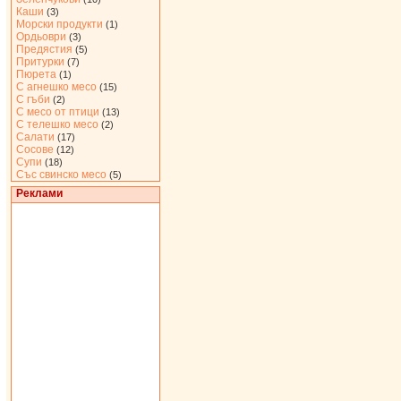
Каши
(3)
Морски продукти
(1)
Ордьоври
(3)
Предястия
(5)
Притурки
(7)
Пюрета
(1)
С агнешко месо
(15)
С гъби
(2)
С месо от птици
(13)
С телешко месо
(2)
Салати
(17)
Сосове
(12)
Супи
(18)
Със свинско месо
(5)
Реклами