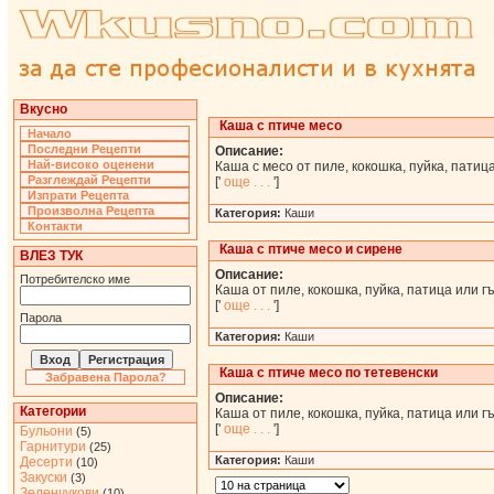
Вкусно
Каша с птиче месо
Начало
Последни Рецепти
Описание:
Най-високо оценени
Каша с месо от пиле, кокошка, пуйка, патица
Разглеждай Рецепти
['
още . . .
']
Изпрати Рецепта
Произволна Рецепта
Категория:
Каши
Контакти
Каша с птиче месо и сирене
ВЛЕЗ ТУК
Описание:
Потребителско име
Каша от пиле, кокошка, пуйка, патица или г
['
още . . .
']
Парола
Категория:
Каши
Каша с птиче месо по тетевенски
Забравена Парола?
Описание:
Категории
Каша от пиле, кокошка, пуйка, патица или г
['
още . . .
']
Бульони
(5)
Гарнитури
(25)
Категория:
Каши
Десерти
(10)
Закуски
(3)
Зеленчукови
(10)