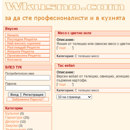
Вкусно
Месо с цветно зеле
Начало
Последни Рецепти
Описание:
Най-високо оценени
Яхния от телешко или свинско месо с цветн
Разглеждай Рецепти
['
още . . .
']
Изпрати Рецепта
Произволна Рецепта
Категория:
С телешко месо
Контакти
Тас кебап
ВЛЕЗ ТУК
Описание:
Потребителско име
Вкусен кебап от телешко, овнешко, агнешко 
пържени картофи.
Парола
['
още . . .
']
Категория:
С телешко месо
Забравена Парола?
Категории
Бульони
(5)
Гарнитури
(25)
Десерти
(10)
Закуски
(3)
Зеленчукови
(10)