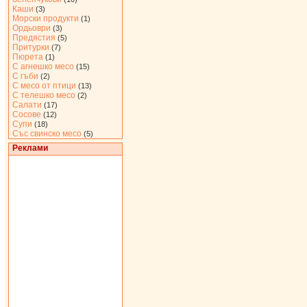
Каши
(3)
Морски продукти
(1)
Ордьоври
(3)
Предястия
(5)
Притурки
(7)
Пюрета
(1)
С агнешко месо
(15)
С гъби
(2)
С месо от птици
(13)
С телешко месо
(2)
Салати
(17)
Сосове
(12)
Супи
(18)
Със свинско месо
(5)
Реклами