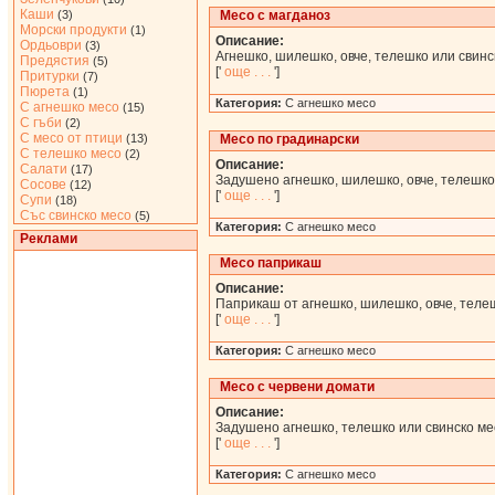
Каши
(3)
Месо с магданоз
Морски продукти
(1)
Описание:
Ордьоври
(3)
Агнешко, шилешко, овче, телешко или свинс
Предястия
(5)
['
още . . .
']
Притурки
(7)
Пюрета
(1)
Категория:
С агнешко месо
С агнешко месо
(15)
С гъби
(2)
С месо от птици
(13)
Месо по градинарски
С телешко месо
(2)
Описание:
Салати
(17)
Задушено агнешко, шилешко, овче, телешко 
Сосове
(12)
['
още . . .
']
Супи
(18)
Със свинско месо
(5)
Категория:
С агнешко месо
Реклами
Месо паприкаш
Описание:
Паприкаш от агнешко, шилешко, овче, телеш
['
още . . .
']
Категория:
С агнешко месо
Месо с червени домати
Описание:
Задушено агнешко, телешко или свинско ме
['
още . . .
']
Категория:
С агнешко месо