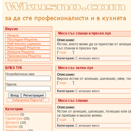
Вкусно
Месо със спанак и пресен лук
Начало
Последни Рецепти
Описание:
Най-високо оценени
Ястие, което може да се приготви от агнешк
Разглеждай Рецепти
със спанак и пресен лук.
Изпрати Рецепта
['
още . . .
']
Произволна Рецепта
Категория:
С агнешко месо
Контакти
ВЛЕЗ ТУК
Месо със зелен лук
Потребителско име
Описание:
Вкусно ястие от агнешко, шилешко, овче, те
['
още . . .
']
Парола
Категория:
С агнешко месо
Забравена Парола?
Месо със спанак
Описание:
Категории
Ястие от агнешко, шилешко, телешко или св
Бульони
(5)
се прибави и кисело мляко.
Гарнитури
(25)
['
още . . .
']
Десерти
(10)
Категория:
С агнешко месо
Закуски
(3)
Зеленчукови
(10)