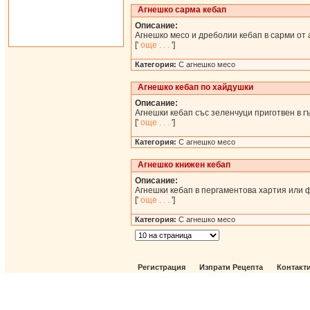
Агнешко сарма кебап
Описание:
Агнешко месо и дреболии кебап в сарми от 
['
още . . .
']
Категория:
С агнешко месо
Агнешко кебап по хайдушки
Описание:
Агнешки кебап със зеленчуци приготвен в г
['
още . . .
']
Категория:
С агнешко месо
Агнешко книжен кебап
Описание:
Агнешки кебап в пергаментова хартия или ф
['
още . . .
']
Категория:
С агнешко месо
Регистрация
Изпрати Рецепта
Контакт