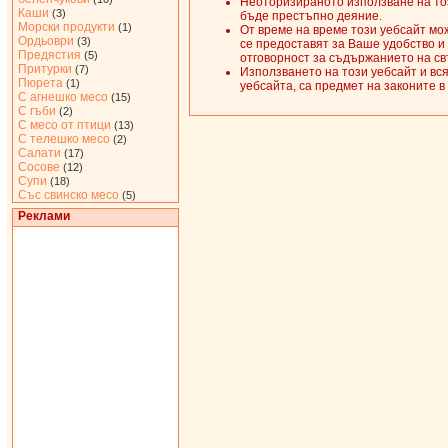
Неоторизираното използване на този
Каши
(3)
бъде престъпно деяние.
Морски продукти
(1)
От време на време този уебсайт мож
Ордьоври
(3)
се предоставят за Ваше удобство и
Предястия
(5)
отговорност за съдържанието на св
Притурки
(7)
Използването на този уебсайт и вс
Пюрета
(1)
уебсайта, са предмет на законите в
С агнешко месо
(15)
С гъби
(2)
С месо от птици
(13)
С телешко месо
(2)
Салати
(17)
Сосове
(12)
Супи
(18)
Със свинско месо
(5)
Реклами