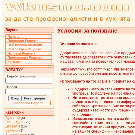
Условия за ползване
Вкусно
Начало
Последни Рецепти
Условия за ползване
Най-високо оценени
Разглеждай Рецепти
Добре дошли във Wkusno.com. Ако продълж
Изпрати Рецепта
съгласявате да спазвате и сте обвързани 
Произволна Рецепта
нашата политика за поверителност урежд
Контакти
Терминът "Wkusno.com", "нас" или "ние" се
ВЛЕЗ ТУК
отнася до потребителя или посетителя на
Потребителско име
Използването на този сайт е предмет на с
Парола
Съдържанието на страниците на то
употреба. То подлежи на промяна б
Нито ние, нито трети страни предос
пълнота или пригодност на информ
Забравена Парола?
сайт за конкретна цел. Вие потвър
съдържат неточности или грешки и 
Категории
или грешки.
Бульони
(5)
Използването на каквато и да било
Гарнитури
(25)
ваш собствен риск, за което няма д
Десерти
(10)
сте сигурни, че всички продукти, ус
Закуски
(3)
на вашите специфични изисквания.
Зеленчукови
(10)