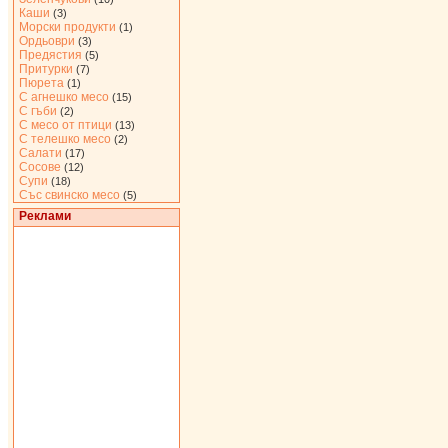
Каши
(3)
Морски продукти
(1)
Ордьоври
(3)
Предястия
(5)
Притурки
(7)
Пюрета
(1)
С агнешко месо
(15)
С гъби
(2)
С месо от птици
(13)
С телешко месо
(2)
Салати
(17)
Сосове
(12)
Супи
(18)
Със свинско месо
(5)
Реклами