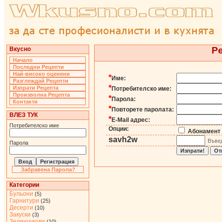
Р
Вкусно
Начало
Последни Рецепти
Най-високо оценени
*
Име:
Разглеждай Рецепти
*
Изпрати Рецепта
Потребителско име:
Произволна Рецепта
*
Парола:
Контакти
*
Повторете паролата:
ВЛЕЗ ТУК
*
E-Mail адрес:
Потребителско име
Опции:
Абонамент 
savh2w
Въвед
Парола
Забравена Парола?
Категории
Бульони
(5)
Гарнитури
(25)
Десерти
(10)
Закуски
(3)
Зеленчукови
(10)