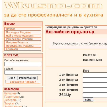
Вкусно
Изпращане на рецепта на приятели.
Начало
Английски ордьовър
Последни Рецепти
Най-високо оценени
Разглеждай Рецепти
Изпрати Рецепта
Вкусен, съдържащ разнообразни проду
Произволна Рецепта
Контакти
Името ви
ВЛЕЗ ТУК
Вашия E-Mail
Потребителско име
Парола
Име
1-ви Приятел
2-ри Приятел
Забравена Парола?
3-ти Приятел
Категории
4-ти Приятел
Бульони
(5)
364kiy
Гарнитури
(25)
Десерти
(10)
Закуски
(3)
Зеленчукови
(10)