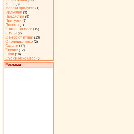
Каши
(3)
Морски продукти
(1)
Ордьоври
(3)
Предястия
(5)
Притурки
(7)
Пюрета
(1)
С агнешко месо
(15)
С гъби
(2)
С месо от птици
(13)
С телешко месо
(2)
Салати
(17)
Сосове
(12)
Супи
(18)
Със свинско месо
(5)
Реклами