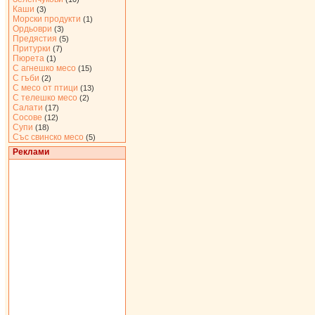
Каши
(3)
Морски продукти
(1)
Ордьоври
(3)
Предястия
(5)
Притурки
(7)
Пюрета
(1)
С агнешко месо
(15)
С гъби
(2)
С месо от птици
(13)
С телешко месо
(2)
Салати
(17)
Сосове
(12)
Супи
(18)
Със свинско месо
(5)
Реклами