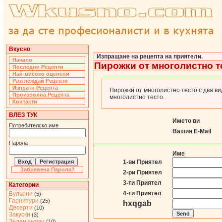
Вкусно
Изпращане на рецепта на приятели.
Начало
Пирожки от многолистно т
Последни Рецепти
Най-високо оценени
Разглеждай Рецепти
Изпрати Рецепта
Пирожки от многолистно тесто с два ви
Произволна Рецепта
многолистно тесто.
Контакти
ВЛЕЗ ТУК
Името ви
Потребителско име
Вашия E-Mail
Парола
Име
1-ви Приятел
Забравена Парола?
2-ри Приятел
3-ти Приятел
Категории
4-ти Приятел
Бульони
(5)
Гарнитури
(25)
hxqgab
Десерти
(10)
Закуски
(3)
Зеленчукови
(10)