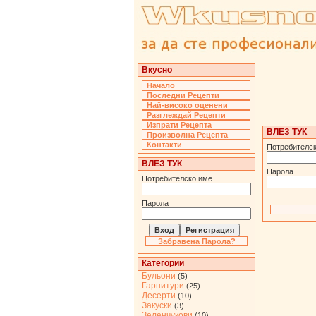
Вкусно
Начало
Последни Рецепти
Най-високо оценени
Разглеждай Рецепти
Изпрати Рецепта
ВЛЕЗ ТУК
Произволна Рецепта
Контакти
Потребителс
ВЛЕЗ ТУК
Парола
Потребителско име
Парола
Забравена Парола?
Категории
Бульони
(5)
Гарнитури
(25)
Десерти
(10)
Закуски
(3)
Зеленчукови
(10)