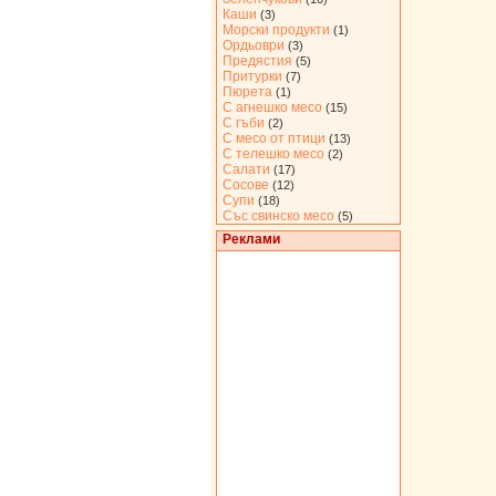
Каши
(3)
Морски продукти
(1)
Ордьоври
(3)
Предястия
(5)
Притурки
(7)
Пюрета
(1)
С агнешко месо
(15)
С гъби
(2)
С месо от птици
(13)
С телешко месо
(2)
Салати
(17)
Сосове
(12)
Супи
(18)
Със свинско месо
(5)
Реклами