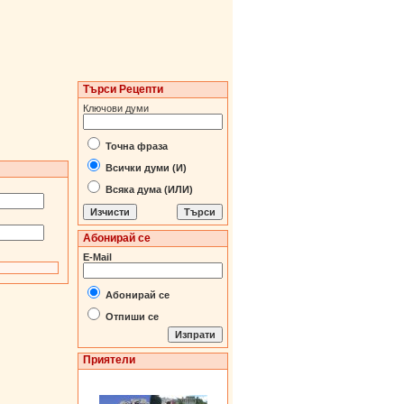
Търси Рецепти
Ключови думи
Точна фраза
Всички думи (И)
Всяка дума (ИЛИ)
Абонирай се
E-Mail
Абонирай се
Отпиши се
Приятели