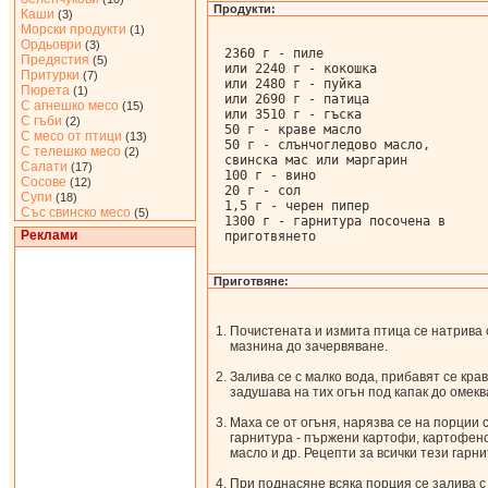
Продукти:
Каши
(3)
Морски продукти
(1)
Ордьоври
(3)
2360 г - пиле

Предястия
(5)
или 2240 г - кокошка

Притурки
(7)
или 2480 г - пуйка

Пюрета
(1)
или 2690 г - патица

С агнешко месо
(15)
или 3510 г - гъска

С гъби
(2)
50 г - краве масло

С месо от птици
(13)
50 г - слънчогледово масло,

С телешко месо
(2)
свинска мас или маргарин

Салати
(17)
100 г - вино

Сосове
(12)
20 г - сол

Супи
(18)
1,5 г - черен пипер

Със свинско месо
(5)
1300 г - гарнитура посочена в

Реклами
приготвянето
Приготвяне:
Почистената и измита птица се натрива 
мазнина до зачервяване.
Залива се с малко вода, прибавят се кра
задушава на тих огън под капак до омекв
Маха се от огъня, нарязва се на порции
гарнитура - пържени картофи, картофено
масло и др. Рецепти за всички тези гарни
При поднасяне всяка порция се залива с 