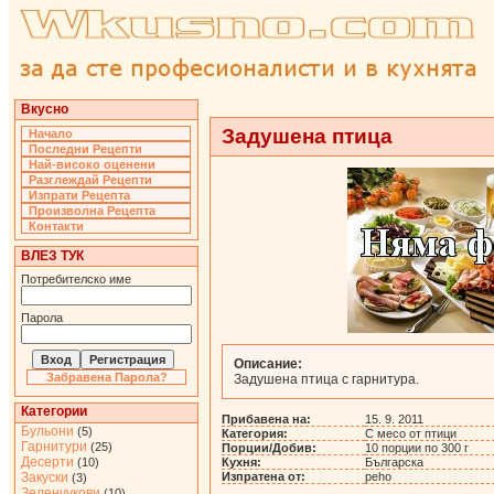
Вкусно
Задушена птица
Начало
Последни Рецепти
Най-високо оценени
Разглеждай Рецепти
Изпрати Рецепта
Произволна Рецепта
Контакти
ВЛЕЗ ТУК
Потребителско име
Парола
Описание:
Забравена Парола?
Задушена птица с гарнитура.
Категории
Прибавена на:
15. 9. 2011
Бульони
(5)
Категория:
С месо от птици
Гарнитури
(25)
Порции/Добив:
10 порции по 300 г
Десерти
(10)
Кухня:
Българска
Закуски
Изпратена от:
peho
(3)
Зеленчукови
(10)