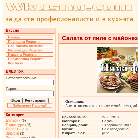
Вкусно
Салата от пиле с майоне
Начало
Последни Рецепти
Най-високо оценени
Разглеждай Рецепти
Изпрати Рецепта
Произволна Рецепта
Контакти
ВЛЕЗ ТУК
Потребителско име
Парола
Описание:
Забравена Парола?
Апетитна салата от пиле с майонеза, яб
Категории
Прибавена на:
27. 8. 2018
Бульони
(5)
Категория:
Салати
Гарнитури
(25)
Порции/Добив:
10 порции по 100 г
Десерти
(10)
Кухня:
Не е определено
Закуски
Изпратена от:
peho
(3)
Зеленчукови
(10)