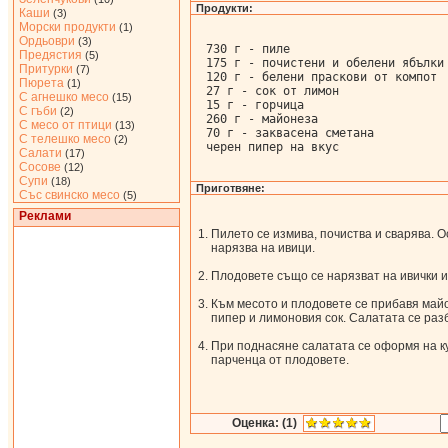
Продукти:
Каши
(3)
Морски продукти
(1)
Ордьоври
(3)
730 г - пиле

Предястия
(5)
175 г - почистени и обелени ябълки

Притурки
(7)
120 г - белени праскови от компот

Пюрета
(1)
27 г - сок от лимон

С агнешко месо
(15)
15 г - горчица

С гъби
(2)
260 г - майонеза

С месо от птици
(13)
70 г - заквасена сметана

С телешко месо
(2)
черен пипер на вкус
Салати
(17)
Сосове
(12)
Супи
(18)
Приготвяне:
Със свинско месо
(5)
Реклами
Пилето се измива, почиства и сварява. О
нарязва на ивици.
Плодовете също се нарязват на ивички и
Към месото и плодовете се прибавя майо
пипер и лимоновия сок. Салатата се разб
При поднасяне салатата се оформя на к
парченца от плодовете.
Оценка: (1)