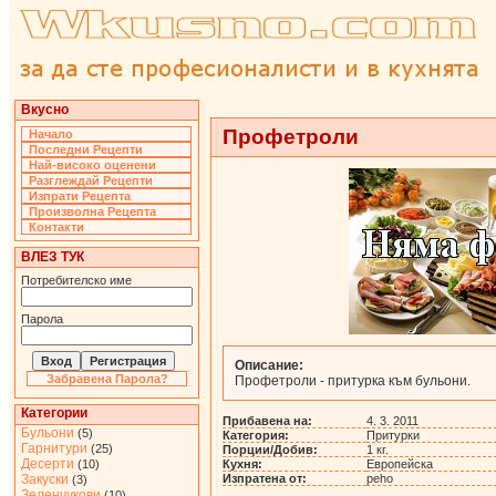
Вкусно
Профетроли
Начало
Последни Рецепти
Най-високо оценени
Разглеждай Рецепти
Изпрати Рецепта
Произволна Рецепта
Контакти
ВЛЕЗ ТУК
Потребителско име
Парола
Описание:
Забравена Парола?
Профетроли - притурка към бульони.
Категории
Прибавена на:
4. 3. 2011
Бульони
(5)
Категория:
Притурки
Гарнитури
(25)
Порции/Добив:
1 кг.
Десерти
(10)
Кухня:
Европейска
Закуски
Изпратена от:
peho
(3)
Зеленчукови
(10)