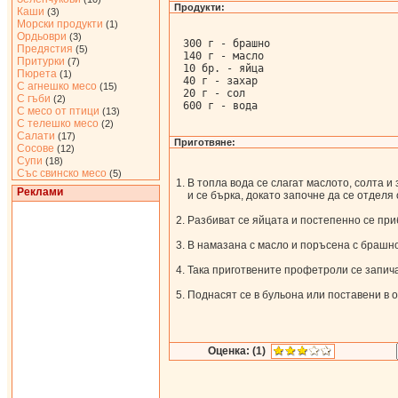
Продукти:
Каши
(3)
Морски продукти
(1)
Ордьоври
(3)
300 г - брашно

Предястия
(5)
140 г - масло

Притурки
(7)
10 бр. - яйца

Пюрета
(1)
40 г - захар

С агнешко месо
(15)
20 г - сол

С гъби
(2)
600 г - вода
С месо от птици
(13)
С телешко месо
(2)
Салати
(17)
Приготвяне:
Сосове
(12)
Супи
(18)
Със свинско месо
(5)
В топла вода се слагат маслото, солта и
Реклами
и се бърка, докато започне да се отделя 
Разбиват се яйцата и постепенно се при
В намазана с масло и поръсена с брашно
Така приготвените профетроли се запич
Поднасят се в бульона или поставени в 
Оценка: (1)